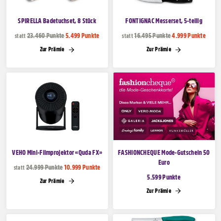
Freizeit
einshop
SPIRELLA Badetuchset, 8 Stück
FONTIGNAC Messerset, 5-teilig
23.460 Punkte
5.499 Punkte
16.495 Punkte
4.999 Punkte
statt
statt
& Taschen
Zur Prämie
Zur Prämie
ine & Magazine
VEHO Mini-Filmprojektor «Quda FX»
FASHIONCHEQUE Mode-Gutschein 50
Euro
24.999 Punkte
10.999 Punkte
statt
5.599 Punkte
Zur Prämie
Zur Prämie