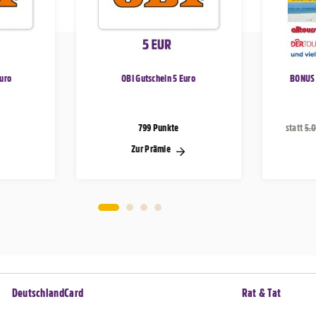
Euro
OBI Gutschein 5 Euro
BONUS 
799 Punkte
statt
5.
Zur Prämie
DeutschlandCard
Rat & Tat