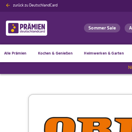
Zum
zurück zu DeutschlandCard
Inhalt
springen
A
Sommer Sale
Alle Prämien
Kochen & Genießen
Heimwerken & Garten
N