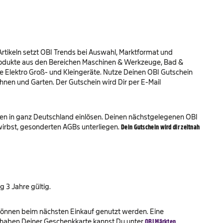
rtikeln setzt OBI Trends bei Auswahl, Marktformat und
rodukte aus den Bereichen Maschinen & Werkzeuge, Bad &
e Elektro Groß- und Kleingeräte. Nutze Deinen OBI Gutschein
en und Garten. Der Gutschein wird Dir per E-Mail
en in ganz Deutschland einlösen. Deinen nächstgelegenen OBI
erwirbst, gesonderten AGBs unterliegen.
Dein Gutschein wird dir zeitnah
 3 Jahre gültig.
können beim nächsten Einkauf genutzt werden. Eine
uthaben Deiner Geschenkkarte kannst Du unter
OBI Märkten