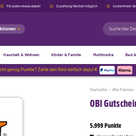
Für jeden etwas dabei!
Zuzahlung flexibel möglich
kostenfreier V
ktionen
Suche
Haushalt & Wohnen
Kinder & Familie
Multimedia
Bad &
icht genug Punkte? Zahle den Rest einfach dazu! €
Startseite
Alle Prämien
OBI Gutschei
5.999 Punkte