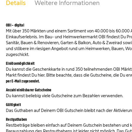
Details
Weitere Informationen
OBI – digital
Mit über 350 Märkten und einem Sortiment von 40.000 bis 60.000 A
Einkaufserlebnis. Im Bau- und Heimwerkermarkt OBI findest Du P
Sanitär, Bauen & Renovieren, Garten & Balkon, Auto & Zweirad sowi
und stöbere im riesigen Angebot rund um Heimwerken, Bauen, Wohn
zugeschickt.
Einlösemöglichkeit
Du kannst die Geschenkkarte in rund 350 teilnehmenden OBI Märkt
Markt findest Du hier. Bitte beachte, dass die Gutscheine, die Du 
per E-Mail zugesendet.
Anzahl einlösbarer Gutscheine
Du kannst beliebig viele Gutscheine zum Bezahlen verwenden.
Gültigkeit
Das Guthaben auf Deinem OBI Gutschein bleibt nach der Aktivierung
Restguthaben
Restbeträge bleiben einfach auf Deinem Gutschein bestehen und 
Barauszahlung des Restguthabens ist leider nicht möglich. Das G