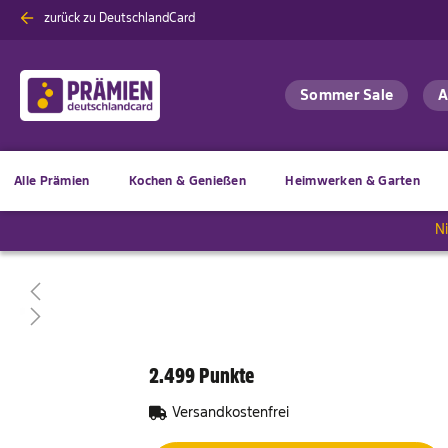
Zum
zurück zu DeutschlandCard
Inhalt
springen
A
Sommer Sale
Alle Prämien
Kochen & Genießen
Heimwerken & Garten
N
2.499 Punkte
Versandkostenfrei