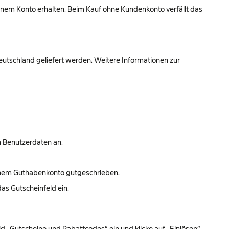
nem Konto erhalten. Beim Kauf ohne Kundenkonto verfällt das
eutschland geliefert werden. Weitere Informationen zur
n Benutzerdaten an.
einem Guthabenkonto gutgeschrieben.
das Gutscheinfeld ein.
eld „Gutscheine und Rabattcodes“ ein und klicke auf „Einlösen“.