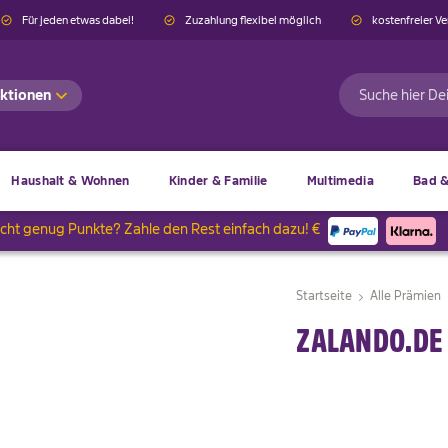
Für jeden etwas dabei!
Zuzahlung flexibel möglich
kostenfreier V
ktionen
Suche
Haushalt & Wohnen
Kinder & Familie
Multimedia
Bad &
icht genug Punkte? Zahle den Rest einfach dazu! €
Startseite
Alle Prämien
ZALANDO.DE 