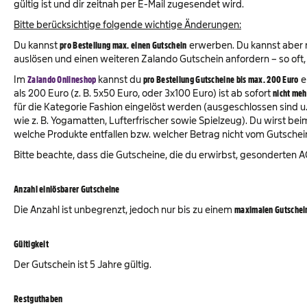
gültig ist und dir zeitnah per E-Mail zugesendet wird.
Bitte berücksichtige folgende wichtige Änderungen:
Du kannst
pro Bestellung max. einen Gutschein
erwerben. Du kannst aber n
auslösen und einen weiteren Zalando Gutschein anfordern – so oft,
Im
Zalando Onlineshop
kannst du
pro Bestellung Gutscheine bis max. 200 Euro
e
als 200 Euro (z. B. 5x50 Euro, oder 3x100 Euro) ist ab sofort
nicht meh
für die Kategorie Fashion eingelöst werden (ausgeschlossen sind u.
wie z. B. Yogamatten, Lufterfrischer sowie Spielzeug). Du wirst be
welche Produkte entfallen bzw. welcher Betrag nicht vom Gutschei
Bitte beachte, dass die Gutscheine, die du erwirbst, gesonderten 
Anzahl einlösbarer Gutscheine
Die Anzahl ist unbegrenzt, jedoch nur bis zu einem
maximalen Gutschei
Gültigkeit
Der Gutschein ist 5 Jahre gültig.
Restguthaben