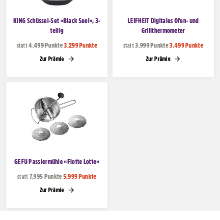
Freizeit
einshop
KING Schüssel-Set «Black Seel», 3-
LEIFHEIT Digitales Ofen- und
teilig
Grillthermometer
& Taschen
4.499 Punkte
3.299 Punkte
3.999 Punkte
3.499 Punkte
statt
statt
Zur Prämie
Zur Prämie
ine & Magazine
GEFU Passiermühle «Flotte Lotte»
7.995 Punkte
5.999 Punkte
statt
Zur Prämie