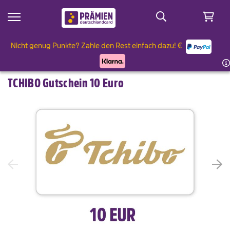
Nicht genug Punkte? Zahle den Rest einfach dazu! €
 Sale
ämien
 & Genießen
TCHIBO Gutschein 10 Euro
ler
& Geniessen
rken & Garten
ten
rken & Garten
lt & Wohnen
 bis 2.500 Punkte
lt & Wohnen
& Familie
ampe-Alarm
& Familie
dia
dia
eauty
eauty
 & Reisen