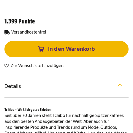
Freizeit
 Sale
1.399 Punkte
& Taschen
einshop
Versandkostenfrei
ine & Magazine
In den Warenkorb
Zur Wunschliste hinzufügen
Details
Tchibo – Wirklich gutes Erleben
Seit über 70 Jahren steht Tchibo für nachhaltige Spitzenkaffees
aus den besten Anbaugebieten der Welt. Aber auch für
inspirierende Produkte und Trends rund um Mode, Outdoor,