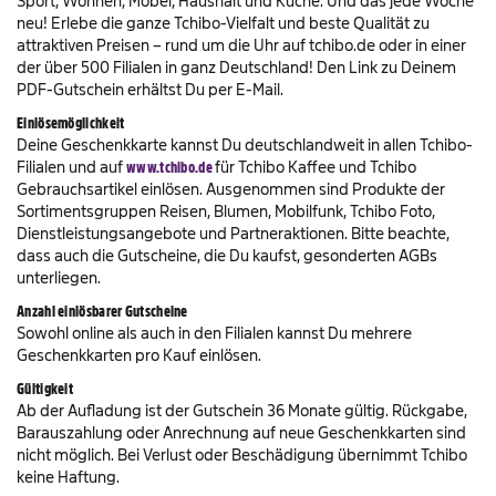
Sport, Wohnen, Möbel, Haushalt und Küche. Und das jede Woche
neu! Erlebe die ganze Tchibo-Vielfalt und beste Qualität zu
attraktiven Preisen – rund um die Uhr auf tchibo.de oder in einer
der über 500 Filialen in ganz Deutschland! Den Link zu Deinem
PDF-Gutschein erhältst Du per E-Mail.
Einlösemöglichkeit
Deine Geschenkkarte kannst Du deutschlandweit in allen Tchibo-
Filialen und auf
www.tchibo.de
für Tchibo Kaffee und Tchibo
Gebrauchsartikel einlösen. Ausgenommen sind Produkte der
Sortimentsgruppen Reisen, Blumen, Mobilfunk, Tchibo Foto,
Dienstleistungsangebote und Partneraktionen. Bitte beachte,
dass auch die Gutscheine, die Du kaufst, gesonderten AGBs
unterliegen.
Anzahl einlösbarer Gutscheine
Sowohl online als auch in den Filialen kannst Du mehrere
Geschenkkarten pro Kauf einlösen.
Gültigkeit
Ab der Aufladung ist der Gutschein 36 Monate gültig. Rückgabe,
Barauszahlung oder Anrechnung auf neue Geschenkkarten sind
nicht möglich. Bei Verlust oder Beschädigung übernimmt Tchibo
keine Haftung.