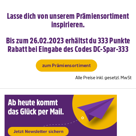
Freizeit
einshop
Lasse dich von unserem Prämiensortiment
inspirieren.
& Taschen
Bis zum 26.02.2023 erhältst du 333 Punkte
ine & Magazine
Rabatt bei Eingabe des Codes DC-Spar-333
zum Prämiensortiment
Alle Preise inkl. gesetzl. MwSt