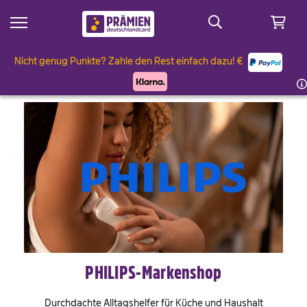
Nicht genug Punkte? Zahle den Rest einfach dazu! €
 Sale
ämien
 & Genießen
ler
& Geniessen
rken & Garten
ten
rken & Garten
lt & Wohnen
 bis 2.500 Punkte
lt & Wohnen
& Familie
ampe-Alarm
& Familie
dia
dia
eauty
PHILIPS-Markenshop
eauty
 & Reisen
Durchdachte Alltagshelfer für Küche und Haushalt