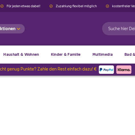
Für jeden etwas dabei!
Zuzahlung flexibel möglich
kostenfreier V
ktionen
Suche
Haushalt & Wohnen
Kinder & Familie
Multimedia
Bad &
icht genug Punkte? Zahle den Rest einfach dazu! €