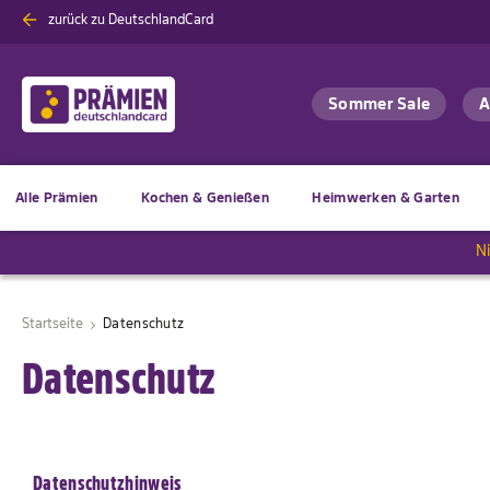
Zum
zurück zu DeutschlandCard
Inhalt
springen
A
Sommer Sale
Alle Prämien
Kochen & Genießen
Heimwerken & Garten
N
Startseite
Datenschutz
Datenschutz
Datenschutzhinweis