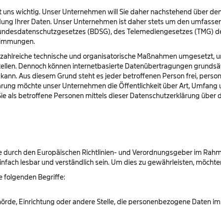
ist uns wichtig. Unser Unternehmen will Sie daher nachstehend über d
ng Ihrer Daten. Unser Unternehmen ist daher stets um den umfassen
Bundesdatenschutzgesetzes (BDSG), des Telemediengesetzes (TMG) der
stimmungen.
r zahlreiche technische und organisatorische Maßnahmen umgesetzt, u
ellen. Dennoch können internetbasierte Datenübertragungen grundsätz
en kann. Aus diesem Grund steht es jeder betroffenen Person frei, per
rklärung möchte unser Unternehmen die Öffentlichkeit über Art, Umfan
e als betroffene Personen mittels dieser Datenschutzerklärung über d
die durch den Europäischen Richtlinien- und Verordnungsgeber im Rah
infach lesbar und verständlich sein. Um dies zu gewährleisten, möchten
 folgenden Begriffe:
Behörde, Einrichtung oder andere Stelle, die personenbezogene Daten im