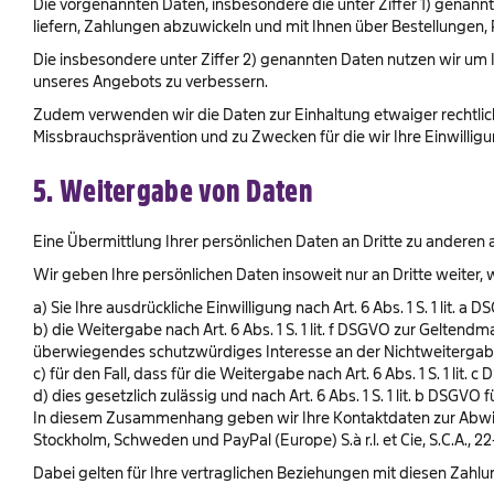
Die vorgenannten Daten, insbesondere die unter Ziffer 1) genan
liefern, Zahlungen abzuwickeln und mit Ihnen über Bestellungen
Die insbesondere unter Ziffer 2) genannten Daten nutzen wir um I
unseres Angebots zu verbessern.
Zudem verwenden wir die Daten zur Einhaltung etwaiger rechtlich
Missbrauchsprävention und zu Zwecken für die wir Ihre Einwillig
5. Weitergabe von Daten
Eine Übermittlung Ihrer persönlichen Daten an Dritte zu anderen
Wir geben Ihre persönlichen Daten insoweit nur an Dritte weiter, 
a) Sie Ihre ausdrückliche Einwilligung nach Art. 6 Abs. 1 S. 1 lit. a 
b) die Weitergabe nach Art. 6 Abs. 1 S. 1 lit. f DSGVO zur Gelte
überwiegendes schutzwürdiges Interesse an der Nichtweitergabe
c) für den Fall, dass für die Weitergabe nach Art. 6 Abs. 1 S. 1 lit
d) dies gesetzlich zulässig und nach Art. 6 Abs. 1 S. 1 lit. b DSGVO
In diesem Zusammenhang geben wir Ihre Kontaktdaten zur Abwickl
Stockholm, Schweden und PayPal (Europe) S.à r.l. et Cie, S.C.A.,
Dabei gelten für Ihre vertraglichen Beziehungen mit diesen Zahlun