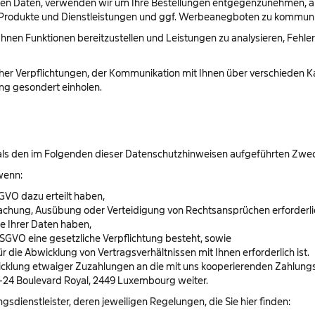
nten Daten, verwenden wir um Ihre Bestellungen entgegenzunehmen, ab
, Produkte und Dienstleistungen und ggf. Werbeanegboten zu kommuni
hnen Funktionen bereitzustellen und Leistungen zu analysieren, Fehler
er Verpflichtungen, der Kommunikation mit Ihnen über verschieden Kan
ung gesondert einholen.
 als den im Folgenden dieser Datenschutzhinweisen aufgeführten Zwecke
wenn:
DSGVO dazu erteilt haben,
ndmachung, Ausübung oder Verteidigung von Rechtsansprüchen erforderli
 Ihrer Daten haben,
. c DSGVO eine gesetzliche Verpflichtung besteht, sowie
 für die Abwicklung von Vertragsverhältnissen mit Ihnen erforderlich ist.
ung etwaiger Zuzahlungen an die mit uns kooperierenden Zahlungsdie
 22-24 Boulevard Royal, 2449 Luxembourg weiter.
gsdienstleister, deren jeweiligen Regelungen, die Sie hier finden: