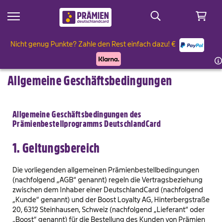
Nicht genug Punkte? Zahle den Rest einfach dazu! €
 Sale
ämien
 & Genießen
Allgemeine Geschäftsbedingungen
ler
& Geniessen
rken & Garten
Allgemeine Geschäftsbedingungen des
ten
rken & Garten
lt & Wohnen
Prämienbestellprogramms DeutschlandCard
 bis 2.500 Punkte
lt & Wohnen
& Familie
1. Geltungsbereich
ampe-Alarm
& Familie
eauty
Die vorliegenden allgemeinen Prämienbestellbedingungen
(nachfolgend „AGB“ genannt) regeln die Vertragsbeziehung
zwischen dem Inhaber einer DeutschlandCard (nachfolgend
dia
 & Reisen
„Kunde“ genannt) und der Boost Loyalty AG, Hinterbergstraße
20, 6312 Steinhausen, Schweiz (nachfolgend „Lieferant“ oder
eauty
 Sale
„Boost“ genannt) für die Bestellung des Kunden von Prämien