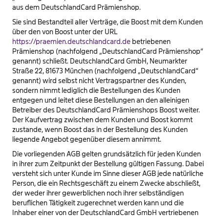
aus dem DeutschlandCard Prämienshop.
Freizeit
einshop
Sie sind Bestandteil aller Verträge, die Boost mit dem Kunden
über den von Boost unter der URL
https://praemien.deutschlandcard.de
betriebenen
& Taschen
Prämienshop (nachfolgend „DeutschlandCard Prämienshop“
genannt) schließt. DeutschlandCard GmbH, Neumarkter
ine & Magazine
Straße 22, 81673 München (nachfolgend „DeutschlandCard“
genannt) wird selbst nicht Vertragspartner des Kunden,
sondern nimmt lediglich die Bestellungen des Kunden
entgegen und leitet diese Bestellungen an den alleinigen
Betreiber des DeutschlandCard Prämienshops Boost weiter.
Der Kaufvertrag zwischen dem Kunden und Boost kommt
zustande, wenn Boost das in der Bestellung des Kunden
liegende Angebot gegenüber diesem annimmt.
Die vorliegenden AGB gelten grundsätzlich für jeden Kunden
in ihrer zum Zeitpunkt der Bestellung gültigen Fassung. Dabei
versteht sich unter Kunde im Sinne dieser AGB jede natürliche
Person, die ein Rechtsgeschäft zu einem Zwecke abschließt,
der weder ihrer gewerblichen noch ihrer selbständigen
beruflichen Tätigkeit zugerechnet werden kann und die
Inhaber einer von der DeutschlandCard GmbH vertriebenen