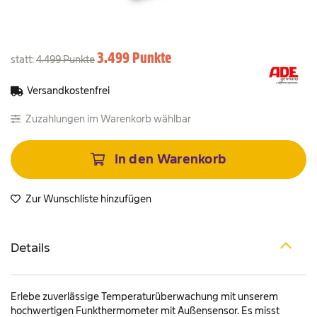
Freizeit
einshop
3.499 Punkte
statt
4.499 Punkte
& Taschen
Versandkostenfrei
ine & Magazine
Zuzahlungen im Warenkorb wählbar
In den Warenkorb
Zur Wunschliste hinzufügen
Details
Erlebe zuverlässige Temperaturüberwachung mit unserem
hochwertigen Funkthermometer mit Außensensor. Es misst